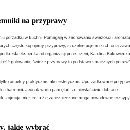
emniki na przyprawy
aniu porządku w kuchni. Pomagają w zachowaniu świeżości i aromatu
tórych często kupujemy przyprawy, szczelne pojemniki chronią zawa
podkreśla ekspertka od organizacji przestrzeni, Karolina Bukowiecka
jakość gotowania, świeże przyprawy to podstawa smacznych potraw”
tylko aspekty praktyczne, ale i estetyczne. Uporządkowane przypr
lu i harmonii. Jednak warto pamiętać, że niewłaściwie dobrane
iki zajmują miejsce, a źle zabezpieczone mogą powodować rozsyp
, jakie wybrać