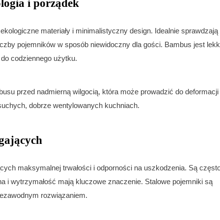
logia i porządek
kologiczne materiały i minimalistyczny design. Idealnie sprawdzają
iczby pojemników w sposób niewidoczny dla gości. Bambus jest lekki
 do codziennego użytku.
usu przed nadmierną wilgocią, która może prowadzić do deformacji
w suchych, dobrze wentylowanych kuchniach.
agających
jących maksymalnej trwałości i odporności na uszkodzenia. Są częst
na i wytrzymałość mają kluczowe znaczenie. Stalowe pojemniki są
 niezawodnym rozwiązaniem.