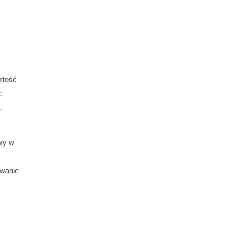
rtość
:
.
awy w
ywanie