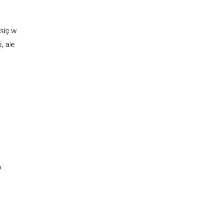
 się w
, ale
o