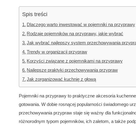
Spis treści
Dlaczego warto inwestować w pojemniki na przyprawy
Rodzaje pojemników na przyprawy, jakie wybrać
Jak wybrać najlepszy system przechowywania przypr
Trendy w organizacji przypraw
Korzyści związane z pojemnikami na przyprawy
Najlepsze praktyki przechowywania przypraw
Jak zorganizować kuchnię z głową
Pojemniki na przyprawy to praktyczne akcesoria kuchenne i
gotowania. W dobie rosnącej popularności świadomego ur
przechowywania przypraw staje się ważny dla funkcjonalno
różnorodnym typom pojemników, ich zaletom, a także podp