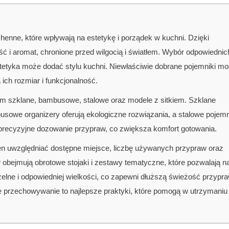
henne, które wpływają na estetykę i porządek w kuchni. Dzięki
i aromat, chronione przed wilgocią i światłem. Wybór odpowiednic
 estetyka może dodać stylu kuchni. Niewłaściwie dobrane pojemniki m
ich rozmiar i funkcjonalność.
ym szklane, bambusowe, stalowe oraz modele z sitkiem. Szklane
busowe organizery oferują ekologiczne rozwiązania, a stalowe pojemn
ą precyzyjne dozowanie przypraw, co zwiększa komfort gotowania.
 uwzględniać dostępne miejsce, liczbę używanych przypraw oraz
w obejmują obrotowe stojaki i zestawy tematyczne, które pozwalają n
zelne i odpowiedniej wielkości, co zapewni dłuższą świeżość przypra
 przechowywanie to najlepsze praktyki, które pomogą w utrzymaniu