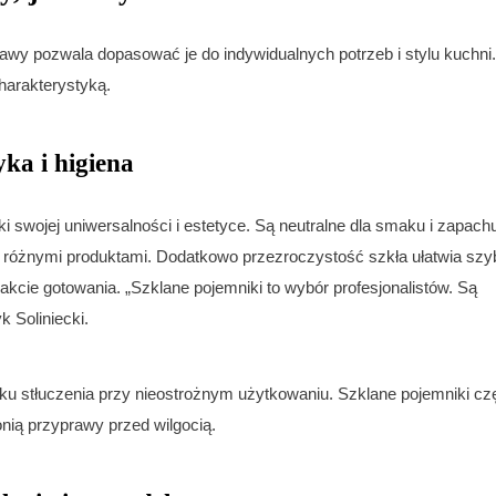
y pozwala dopasować je do indywidualnych potrzeb i stylu kuchni.
harakterystyką.
ka i higiena
ki swojej uniwersalności i estetyce. Są neutralne dla smaku i zapach
 różnymi produktami. Dodatkowo przezroczystość szkła ułatwia szy
rakcie gotowania. „Szklane pojemniki to wybór profesjonalistów. Są
k Soliniecki.
zyku stłuczenia przy nieostrożnym użytkowaniu. Szklane pojemniki cz
ią przyprawy przed wilgocią.